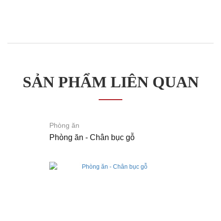
bành/
Ghế
thư
giãn
Nội
thất
văn
phòng
Ghế
SẢN PHẨM LIÊN QUAN
ăn
Bàn
ăn
Tủ /
Kệ
Phụ
Phòng ăn
kiện
Phòng ăn - Chân bục gỗ
trang
trí
Giường
Tủ
đầu
giường
Bàn
trang
điểm
Ghế