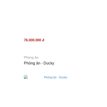
đôn/
Ghế
băng
Thương
hiệu
Giới
Thiệu
Dự
Án
Liên
76.000.000 đ
Hệ
Phòng ăn
Phòng ăn - Ducky