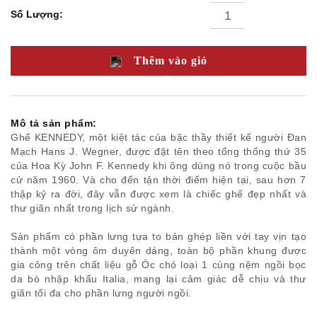
bành/
Số Lượng:
Ghế
thư
giãn
Nội
Thêm vào giỏ
thất
văn
phòng
Ghế
ăn
Mô tả sản phẩm:
Bàn
Ghế KENNEDY, một kiệt tác của bậc thầy thiết kế người Đan
ăn
Tủ /
Mạch Hans J. Wegner, được đặt tên theo tổng thống thứ 35
Kệ
của Hoa Kỳ John F. Kennedy khi ông dùng nó trong cuộc bầu
Phụ
cử năm 1960. Và cho đến tận thời điểm hiện tại, sau hơn 7
kiện
thập kỷ ra đời, đây vẫn được xem là chiếc ghế đẹp nhất và
trang
thư giãn nhất trong lịch sử ngành.
trí
Giường
Tủ
Sản phẩm có phần lưng tựa to bản ghép liền với tay vịn tạo
đầu
thành một vòng ôm duyên dáng, toàn bộ phần khung được
giường
gia công trên chất liệu gỗ Óc chó loại 1 cùng nệm ngồi bọc
Bàn
da bò nhập khẩu Italia, mang lại cảm giác dễ chịu và thư
trang
giãn tối đa cho phần lưng người ngồi.
điểm
Ghế