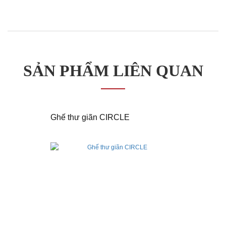
đôn/
Ghế
băng
Thương
hiệu
Giới
Thiệu
Dự
SẢN PHẨM LIÊN QUAN
Án
Liên
Hệ
Ghế thư giãn CIRCLE