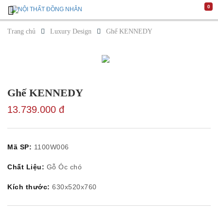
0
Trang
Chủ
Trang chủ
Luxury Design
Ghế KENNEDY
Giới
Thiệu
Luxury
Design
Không
gian
Phòng
Ghế KENNEDY
khách
Phòng
13.739.000 đ
ăn
Phòng
ngủ
Sản
Mã SP:
1100W006
phẩm
Cửa
Sofa
Chất Liệu:
Gỗ Óc chó
Bàn
cafe/
Kích thước:
630x520x760
Bàn
trang
trí
Ghế