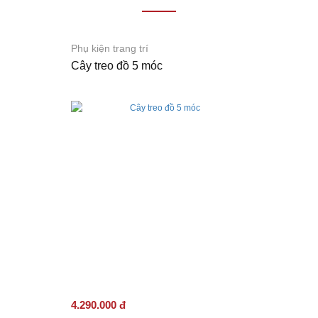
đôn/
Ghế
băng
Thương
Phụ kiện trang trí
hiệu
Giới
Cây treo đồ 5 móc
Thiệu
Dự
Án
Liên
Hệ
4.290.000 đ