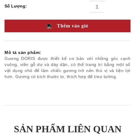
bành/
Số Lượng:
Ghế
thư
giãn
Nội
Thêm vào giỏ
thất
văn
phòng
Ghế
ăn
Mô tả sản phẩm:
Bàn
Gương DORIS được thiết kế cơ bản với những góc cạnh
ăn
Tủ /
vuông, viền gỗ dư và dày dặn, có thể trang trí bằng một số
Kệ
vật dụng nhỏ để làm chiếc gương trở nên thú vị và tiện lợi
Phụ
hơn. Gương có kích thước to, thích hợp để treo tường.
kiện
trang
trí
Giường
Tủ
đầu
giường
Bàn
trang
điểm
SẢN PHẨM LIÊN QUAN
Ghế