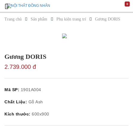
0
Trang
Chủ
Trang chủ
Sản phẩm
Phụ kiện trang trí
Gương DORIS
Giới
Thiệu
Luxury
Design
Không
gian
Phòng
Gương DORIS
khách
Phòng
2.739.000 đ
ăn
Phòng
ngủ
Sản
Mã SP:
1901A004
phẩm
Cửa
Sofa
Chất Liệu:
Gỗ Ash
Bàn
cafe/
Kích thước:
600x900
Bàn
trang
trí
Ghế