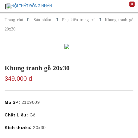
0
Trang
Chủ
Trang chủ
Sản phẩm
Phụ kiện trang trí
Khung tranh gỗ
Giới
20x30
Thiệu
Luxury
Design
Không
gian
Phòng
khách
Khung tranh gỗ 20x30
Phòng
ăn
Phòng
349.000 đ
ngủ
Sản
phẩm
Cửa
Mã SP:
2109009
Sofa
Bàn
cafe/
Chất Liệu:
Gỗ
Bàn
trang
Kích thước:
20x30
trí
Ghế