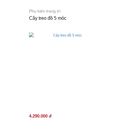
đôn/
Ghế
băng
Phụ kiện trang trí
Thương
Cây treo đồ 5 móc
hiệu
Giới
Thiệu
Dự
Án
Liên
Hệ
4.290.000 đ