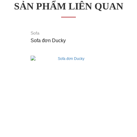
đôn/
SẢN PHẨM LIÊN QUAN
Ghế
băng
Thương
hiệu
Giới
Thiệu
Sofa
Dự
Sofa đơn Ducky
Án
Liên
Hệ