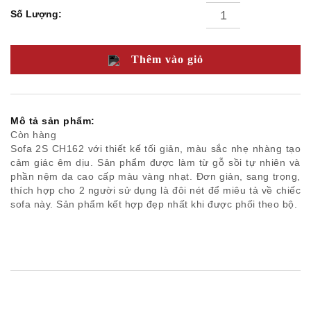
bành/
Số Lượng:
Ghế
thư
giãn
Nội
Thêm vào giỏ
thất
văn
phòng
Ghế
ăn
Mô tả sản phẩm:
Bàn
Còn hàng
ăn
Tủ /
Sofa 2S CH162 với thiết kế tối giản, màu sắc nhẹ nhàng tạo
Kệ
cảm giác êm dịu. Sản phẩm được làm từ gỗ sồi tự nhiên và
Phụ
phần nệm da cao cấp màu vàng nhạt. Đơn giản, sang trọng,
kiện
thích hợp cho 2 người sử dụng là đôi nét để miêu tả về chiếc
trang
sofa này. Sản phẩm kết hợp đẹp nhất khi được phối theo bộ.
trí
Giường
Tủ
đầu
giường
Bàn
trang
điểm
Ghế