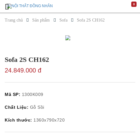
0
Trang
Chủ
Trang chủ
Sản phẩm
Sofa
Sofa 2S CH162
Giới
Thiệu
Luxury
Design
Không
gian
Phòng
Sofa 2S CH162
khách
Phòng
24.849.000 đ
ăn
Phòng
ngủ
Sản
Mã SP:
1300K009
phẩm
Cửa
Sofa
Chất Liệu:
Gỗ Sồi
Bàn
cafe/
Kích thước:
1360x790x720
Bàn
trang
trí
Ghế